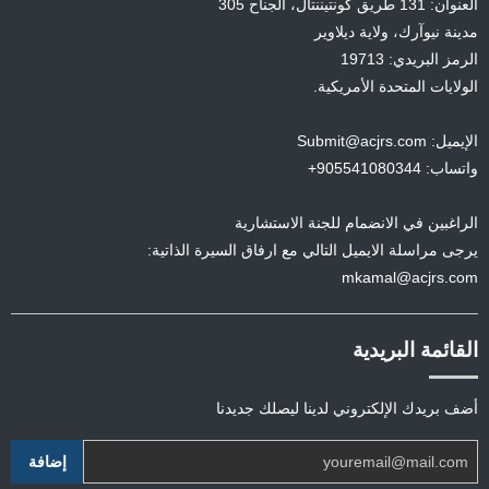
العنوان: 131 طريق كونتيننتال، الجناح 305
مدينة نيوآرك، ولاية ديلاوير
الرمز البريدي: 19713
الولايات المتحدة الأمريكية.
الإيميل: Submit@acjrs.com
واتساب: 905541080344+
الراغبين في الانضمام للجنة الاستشارية
يرجى مراسلة الايميل التالي مع ارفاق السيرة الذاتية:
mkamal@acjrs.com
القائمة البريدية
أضف بريدك الإلكتروني لدينا ليصلك جديدنا