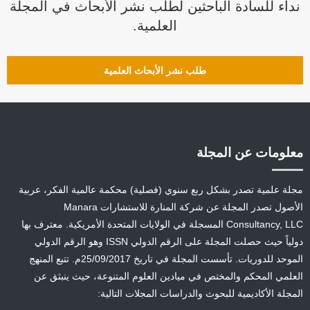
نداء للسادة الباحثين لطلب نشر الأبحاث في المجلة
العلمية.
طلب نشر الأبحاث العلمية
معلومات عن المجلة
مجلة علمية تصدر بشكل ربع سنوي (فصلية) محكمة عالمية الفكر، عربية
الأصول تصدر المجلة عن شركة المنارة للاستشارات Manara
Consultancy, LLC المسجلة في الولايات المتحدة الأمريكية. معترف بها
دولياً حيث حصلت المجلة على الرقم الدولي ISSN وهو الرقم الدولي
الموحد للدوريات. تأسست المجلة في تاريخ 25/09/2017م. تتبع المنهج
العلمي المحكم والمختص في ميادين العلوم المتنوعة، حيث ينبثق عن
المجلة الأكاديمية للبحوث والدراسات المجلات التالية: