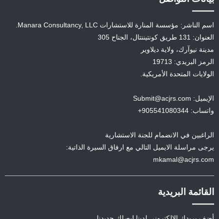
اسم الناشر: مؤسسة المنارة للاستشارات Manara Consultancy, LLC.
العنوان: 131 طريق كونتيننتال، الجناح 305
مدينة نيوآرك، ولاية ديلاوير
الرمز البريدي: 19713
الولايات المتحدة الأمريكية.
الإيميل: Submit@acjrs.com
واتساب: 905541080344+
الراغبين في الانضمام للجنة الاستشارية
يرجى مراسلة الايميل التالي مع ارفاق السيرة الذاتية:
mkamal@acjrs.com
القائمة البريدية
أضف بريدك الإلكتروني لدينا ليصلك جديدنا