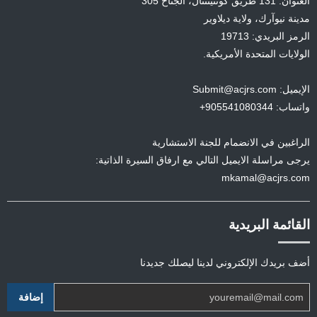
العنوان: 131 طريق كونتيننتال، الجناح 305
مدينة نيوآرك، ولاية ديلاوير
الرمز البريدي: 19713
الولايات المتحدة الأمريكية.
الإيميل: Submit@acjrs.com
واتساب: 905541080344+
الراغبين في الانضمام للجنة الاستشارية
يرجى مراسلة الايميل التالي مع ارفاق السيرة الذاتية:
mkamal@acjrs.com
القائمة البريدية
أضف بريدك الإلكتروني لدينا ليصلك جديدنا