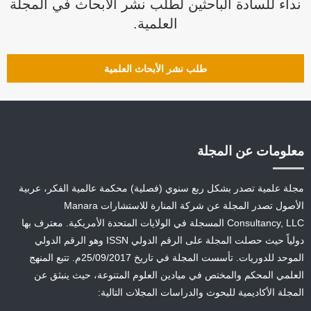
نداء للسادة الباحثين لطلب نشر الأبحاث في المجلة
العلمية.
طلب نشر الأبحاث العلمية
معلومات عن المجلة
مجلة علمية تصدر بشكل ربع سنوي (فصلية) محكمة عالمية الفكر، عربية
الأصول تصدر المجلة عن شركة المنارة للاستشارات Manara
Consultancy, LLC المسجلة في الولايات المتحدة الأمريكية. معترف بها
دولياً حيث حصلت المجلة على الرقم الدولي ISSN وهو الرقم الدولي
الموحد للدوريات. تأسست المجلة في تاريخ 25/09/2017م. تتبع المنهج
العلمي المحكم والمختص في ميادين العلوم المتنوعة، حيث ينبثق عن
المجلة الأكاديمية للبحوث والدراسات المجلات التالية: