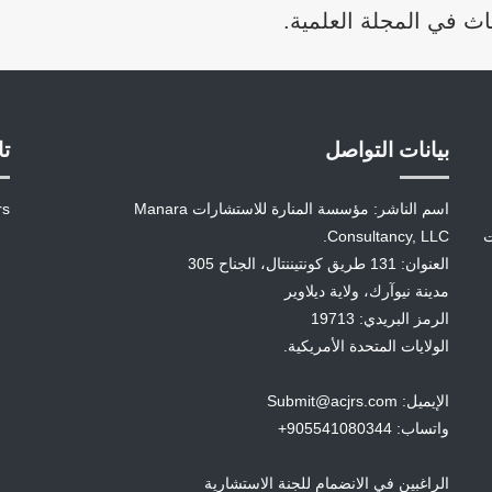
اث في المجلة العلمية.
بيانات التواصل
تا
اسم الناشر: مؤسسة المنارة للاستشارات Manara
rs
ت
Consultancy, LLC.
العنوان: 131 طريق كونتيننتال، الجناح 305
مدينة نيوآرك، ولاية ديلاوير
الرمز البريدي: 19713
الولايات المتحدة الأمريكية.
الإيميل: Submit@acjrs.com
واتساب: 905541080344+
الراغبين في الانضمام للجنة الاستشارية