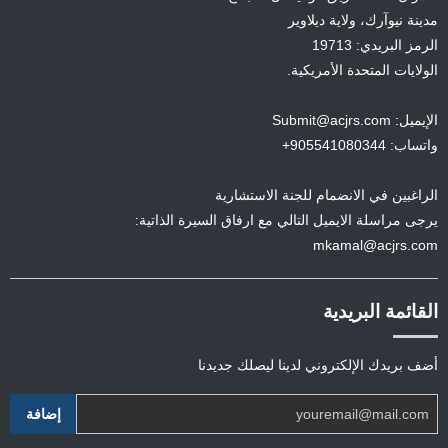
مدينة نيوآرك، ولاية ديلاوير
الرمز البريدي: 19713
الولايات المتحدة الأمريكية.
الإيميل: Submit@acjrs.com
واتساب: 905541080344+
الراغبين في الانضمام للجنة الاستشارية
يرجى مراسلة الايميل التالي مع ارفاق السيرة الذاتية:
mkamal@acjrs.com
القائمة البريدية
أضف بريدك الإلكتروني لدينا ليصلك جديدنا