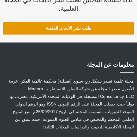
نداء للسادة الباحثين لطلب نشر الأبحاث في المجلة
العلمية.
طلب نشر الأبحاث العلمية
معلومات عن المجلة
مجلة علمية تصدر بشكل ربع سنوي (فصلية) محكمة عالمية الفكر، عربية
الأصول تصدر المجلة عن شركة المنارة للاستشارات Manara
Consultancy, LLC المسجلة في الولايات المتحدة الأمريكية. معترف بها
دولياً حيث حصلت المجلة على الرقم الدولي ISSN وهو الرقم الدولي
الموحد للدوريات. تأسست المجلة في تاريخ 25/09/2017م. تتبع المنهج
العلمي المحكم والمختص في ميادين العلوم المتنوعة، حيث ينبثق عن
المجلة الأكاديمية للبحوث والدراسات المجلات التالية: