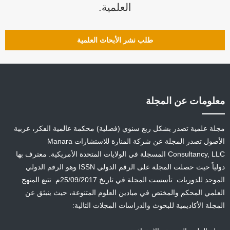
العلمية.
طلب نشر الأبحاث العلمية
معلومات عن المجلة
مجلة علمية تصدر بشكل ربع سنوي (فصلية) محكمة عالمية الفكر، عربية
الأصول تصدر المجلة عن شركة المنارة للاستشارات Manara
Consultancy, LLC المسجلة في الولايات المتحدة الأمريكية. معترف بها
دولياً حيث حصلت المجلة على الرقم الدولي ISSN وهو الرقم الدولي
الموحد للدوريات. تأسست المجلة في تاريخ 25/09/2017م. تتبع المنهج
العلمي المحكم والمختص في ميادين العلوم المتنوعة، حيث ينبثق عن
المجلة الأكاديمية للبحوث والدراسات المجلات التالية: