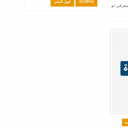
SCOPUS
قبول النشر
 معرفي ذو
ية