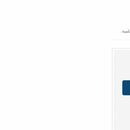
مية..