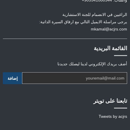
واتساب: 905541080344+
الراغبين في الانضمام للجنة الاستشارية
يرجى مراسلة الايميل التالي مع ارفاق السيرة الذاتية:
mkamal@acjrs.com
القائمة البريدية
أضف بريدك الإلكتروني لدينا ليصلك جديدنا
تابعنا على تويتر
Tweets by acjrs