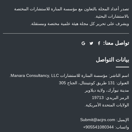
تصدر أعداد المجلة بالتعاون مع مؤسسة المنارة للاستشارات المختصة
بالاستشارات البحثية.
ويشرف على تحرير كل مجلة هيئة علمية مختصة ومستقلة.
تواصل معنا:
بيانات التواصل
اسم الناشر: مؤسسة المنارة للاستشارات Manara Consultancy, LLC.
العنوان: 131 طريق كونتيننتال، الجناح 305
مدينة نيوآرك، ولاية ديلاوير
الرمز البريدي: 19713
الولايات المتحدة الأمريكية.
الإيميل: Submit@acjrs.com
واتساب: 905541080344+