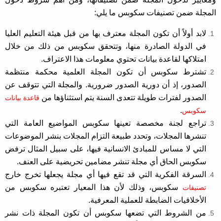
المجلة ضمن تصنيفات سكوبس ما يلي:
لابد أولاً أن تكون المجلة معترف بها من قبل هيئة التعليم العليا
في الدولة الصادرة منها، وتتحقق سكوبس من ذلك من خلال
امتلاكها لقاعدة بيانات تحتوي معلومات هذا الاعتراف.
تشترط سكوبس أن تكون المجلة العلمية محكمة منتظمة
الصدور، إذ أن دورية الصدور ضرورية. والمجلة التي تتوقف عن
الصدور لفترات طويلة تتعدى السنة يتم استثناؤها من
قاعدة بيانات
.
سكوبس
تراجع لجنة مخصصة تعينها سكوبس المواضيع العامة التي
تنشرها المجلات، وتحدد طبيعة التزام المجلات بنشر الموضوعات
التي لا مساس للمبادئ الانسانية فيها، على سبيل المثال ترفض
سكوبس الحاق أي مجلة تنشر مضامين تحريضية على العنف.
السرقة الفكرية التي قد تقع فيها أي مجلة يجعلها تخرج خارج
سكوبس، وذلك لأن هذا المعيار تعتبره سكوبس من
تصنيفات
الأخلاقيات الضابطة للعملية المعرفية.
من الشروط التي تضعها سكوبس أن تكون المجلة ذات نشر