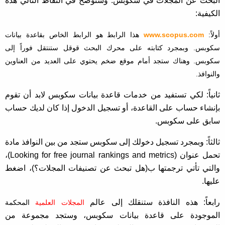
البحث عن المجلات في سكوبس. وسنوضح في النقاط التالي هذه
الكيفية:
أولاً:
www.scopus.com
هذا الرابط هو الرابط الخاص بقاعدة بيانات
سكوبس. وبمجرد كتابته على محرك البحث قوقل ستنتقل فوراً إلى
سكوبس. وهناك ستجد أمام موقع ضخم يحتوي على العديد من العناوين
والنوافذ.
ثانياً: لكي تستفيد من خدمات قاعدة بيانات سكوبس لابد أن تقوم
بإنشاء حساب على القاعدة، أو تسجيل الدخول إذا كان لديك حساب
سابق على سكوبس.
ثالثاً: وبمجرد تسجيل دخولك إلى سكوبس ستجد من بين النوافذ مادة
تحمل عنوان (Looking for free journal rankings and metrics)،
والتي تأتي ترجمتها ب(هل تبحث عن تصنيفات المجلات؟)، اضغط
عليها.
رابعاً: هذه النافذة ستنقلك إلى عالم
المجلات العلمية
المحكمة
الموجودة على قاعدة بيانات سكوبس، وستجد مجموعة من