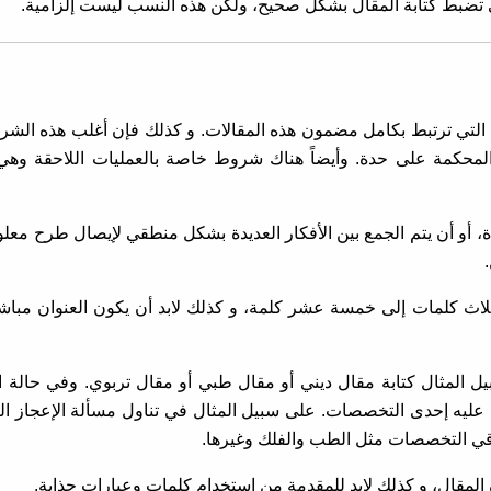
لتي تضبط كتابة المقال بشكل صحيح، ولكن هذه النسب ليست إلزامية.
وط التي ترتبط بكامل مضمون هذه المقالات. و كذلك فإن أغلب هذه الش
محكمة على حدة. وأيضاً هناك شروط خاصة بالعمليات اللاحقة وهي 
، أو أن يتم الجمع بين الأفكار العديدة بشكل منطقي لإيصال طرح معل
من ثلاث كلمات إلى خمسة عشر كلمة، و كذلك لابد أن يكون العنوان مباش
ل المثال كتابة مقال ديني أو مقال طبي أو مقال تربوي. وفي حالة ا
 عليه إحدى التخصصات. على سبيل المثال في تناول مسألة الإعجاز ا
باقي التخصصات مثل الطب والفلك وغيرها.
المقال، و كذلك لابد للمقدمة من استخدام كلمات وعبارات جذابة.