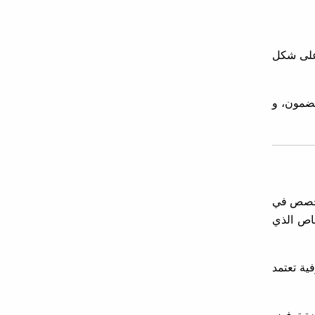
 على شكل
مضمون، و
متخصص في
خاص الذي
فية تعتمد