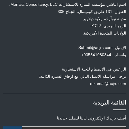
اسم الناشر: مؤسسة المنارة للاستشارات Manara Consultancy, LLC.
العنوان: 131 طريق كونتيننتال، الجناح 305
مدينة نيوآرك، ولاية ديلاوير
الرمز البريدي: 19713
الولايات المتحدة الأمريكية.
الإيميل: Submit@acjrs.com
واتساب: 905541080344+
الراغبين في الانضمام للجنة الاستشارية
يرجى مراسلة الايميل التالي مع ارفاق السيرة الذاتية:
mkamal@acjrs.com
القائمة البريدية
أضف بريدك الإلكتروني لدينا ليصلك جديدنا