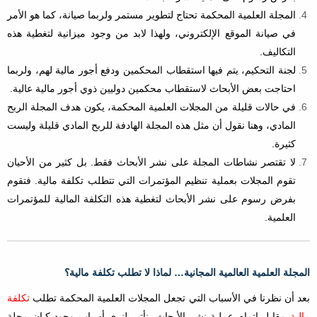
المجلة العلمية المحكمة تحتاج لتطوير مستمر ولربما صيانة، كما هو الأمر
في صيانة الموقع الإلكتروني، ولهذا لابد من وجود ميزانية لتغطية هذه
التكاليف.
لجنة التحكيم، يتم فيها استقطاب المحكمين ودفع أجور مالية لهم، ولربما
احتاجت بعض الأبحاث لاستقطاب محكمين دوليين ذوي أجور مالية عالية.
في حالات قليلة من المجلات العلمية المحكمة، يكون هدف المجلة الربح
المادي، وهنا نقول أن مثل هذه المجلة الهادفة للربح المادي قليلة وليست
كثيرة.
لا تقتصر نشاطات المجلة على نشر الأبحاث فقط. بل كثير من الأحيان
تقوم المجلات بعملية تنظيم المؤتمرات التي تتطلب تكلفة مالية. فتقوم
بفرض رسوم على نشر الأبحاث لتغطية هذه التكلفة المالية للمؤتمرات
العلمية.
المجلة العلمية العالمية المجانية… لماذا لا تطلب تكلفة مالية؟
بعد أن نظرنا في الأسباب التي تجعل المجلات العلمية المحكمة تطلب
تكلفة
مالية
مقابل إتمام عملية نشر الأبحاث، نأتي لنرى أسباب وجود كيان مجلة