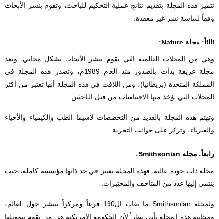
تتميز هذه المجلة بتقديم نتائج عملية التحكيم للباحث، وتقوم بنشر الأبحاث
وفقاً لساسة نشر غير معقدة.
ثالثاً: مجلة Nature:
وهي من المجلات العالمية التي تقوم بنشر الأبحاث بشكل مجاني، وتعد
مجلة عريقة بدأت بالصدور منذ العام 1989م، وتصدر هذه المجلة في
المملكة المتحدة (بريطانيا)، ومن اللافت في هذه المجلة أنها تعتبر من أكثر
المجلات التي تؤخذ منها الاقتباسات من قبل الباحثين.
وتهتم هذه المجلة بالعديد من التخصصات لاسيما الطب والكيمياء والأحياء
والفيزياء، وتركز على جوانب التجربة.
رابعاً: مجلة Smithsonian:
مجلة ذات جودة عالية، فهذه المجلة تعتبر في حد ذاتها مؤسسة كاملة، حيث
ينتمي إليها عدد من المتاحف والمختبرات.
ولمجلة Smithsonian ما يقاب ال190 فرعاً ومركزاً تنتشر حول العالم،
ومجانية هذه المجلة يأتي نظراً لأن الحكومة الأمريكية هي من تقوم بتمويلها