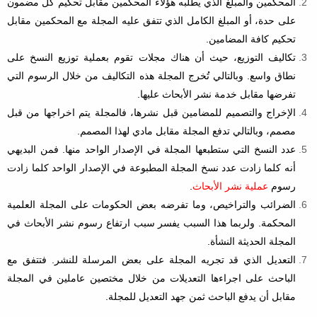
المحكمين والمبلغ الذي يطلبه هؤلاء المحكمين مقابل تحكيم كل مضمون
على حدة، أو المبلغ الكامل الذي تتفق عليه المجلة مع المحكمين مقابل
تحكيم كافة المضامين.
تكاليف التوزيع، حيث أن هناك مجلات تقوم بعملية توزيع النسخ على
نطاق واسع. وبالتالي تُخرج المجلة هذه التكاليف من خلال الرسوم التي
تفرضها مقابل خدمة نشر الأبحاث عليها.
الإخراج والتصميم للمضامين قبل نشرها، فالمجلة يتم اخراجها من قبل
مصمم، وبالتالي تدفع المجلة مقابل مادي لهذا المصمم.
عدد النسخ التي ستطبعها المجلة في الإصدار الواحد منها. فمن البديهي
أنه كلما زادت عدد نسخ المجلة المطبوعة في الإصدار الواحد كلما زادت
رسوم
عملية نشر الأبحاث
.
الضرائب والتراخيص، وما تفرضه بعض الحكومات على المجلة العلمية
المحكمة. ولربما هذا السبب يفسر سبب ارتفاع رسوم نشر الأبحاث في
المجلة الحديثة النشأة.
التعديل الذي قد تجريه المجلة على بعض المرسلة للنشر. فتتفق مع
الباحث على اجراءها التعديلات من خلال مختصين عاملين في المجلة
مقابل أن يدفع الباحث ثمن جهد التعديل للمجلة.