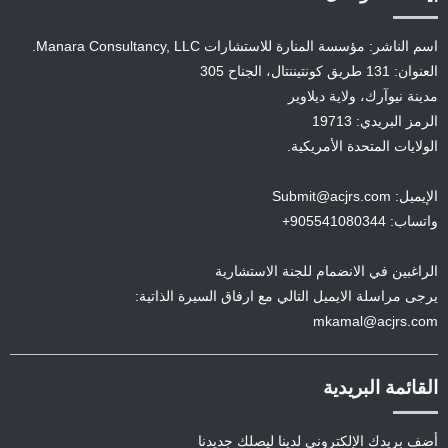
اسم الناشر: مؤسسة المنارة للاستشارات Manara Consultancy, LLC.
العنوان: 131 طريق كونتيننتال، الجناح 305
مدينة نيوآرك، ولاية ديلاوير
الرمز البريدي: 19713
الولايات المتحدة الأمريكية.
الإيميل: Submit@acjrs.com
واتساب: 905541080344+
الراغبين في الانضمام للجنة الاستشارية
يرجى مراسلة الايميل التالي مع ارفاق السيرة الذاتية:
mkamal@acjrs.com
القائمة البريدية
أضف بريدك الإلكتروني لدينا ليصلك جديدنا