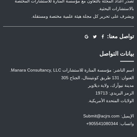
تصدر أعداد المجلة بالتعاون مع مؤسسة المنارة للاستشارات المختصة
بالاستشارات البحثية.
ويشرف على تحرير كل مجلة هيئة علمية مختصة ومستقلة.
تواصل معنا:
بيانات التواصل
اسم الناشر: مؤسسة المنارة للاستشارات Manara Consultancy, LLC.
العنوان: 131 طريق كونتيننتال، الجناح 305
مدينة نيوآرك، ولاية ديلاوير
الرمز البريدي: 19713
الولايات المتحدة الأمريكية.
الإيميل: Submit@acjrs.com
واتساب: 905541080344+