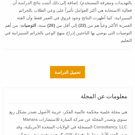
بالتهديدات ومعرفة المستخدم). إضافة إلى ذلك أثبتت نتائج الدراسة أن
فعالية الاستجابة هي أكثر العوامل تأثيراً على وعي الطلاب بالجرائم
السيبرانية، كما أظهرت النتائج وجود فروق في العمر فقط وأن الفئة
العمرية الأكثر وعياً هم من
(22)
إلى أقل من
(26)
سنة،
التوصيات
: من أهم
التوصيات التي يوصي بها الباحثين إدراج منهج الوعي بالجرائم السيبرانية في
التعليم.
تحميل الدراسة
معلومات عن المجلة
هي مجلة علمية محكمة عالمية الفكر، عربية الأصول تصدر بشكل ربع
سنوي وتصدر المجلة عن شركة المنارة للاستشارات Manara
Consultancy, LLC المسجلة في الولايات المتحدة الأمريكية، وقد
صدر العدد الأول منها بتاريخ ٣٠/٥/٢٠٢١، حيث تقوم بنشر وتحكيم