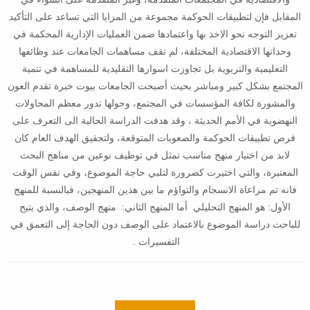
المقابل فإن لتطبيقات الحوكمة مجموعة من المزايا التي تساعد على التأكيد
تعزيز التوجه نحو الاخذ بها واعتمادها ضمن العمليات الإدارية المحكمة في
وحداتها الاقتصادية المختلفة، لم تقف مساهمات الجامعات عند وظائفها
التعليمية والتربوية بل تجاوزت اسوارها التقليدية للمساهمة في تنمية
المجتمع بشكل كبير ومباشر بحيث أصبحت الجامعات بيوت خبرة تقدم العون
والمشورة لكافة المؤسسات في المجتمع،
وحولها
تدور
معظم
المحاولات
النهضوية
في
الأمم
الحديثة
،
وقد
هدفت
الدراسة
الحالية
الى
التعرف
على
فرص
تطبيقات
الحوكمة
والصعوبات
المتوقعة،
ولتحقيق
الهدف
العام
كان
لابد
من
اختيار
منهج
مناسب
تمثل
في
توظيف
نوعين من مناهج البحث
المعتبرة، والتي اختيرت كضرورة لتلبي حاجة الموضوع، وفي نفس الوقت
فانه تم مراعاة الانسجام والتواؤم ما بين هذين المنهجين، فبالنسبة للمنهج
الأول: هو المنهج التحليلي أما المنهج الثاني: منهج الوصف، والذي يتيح
للباحث دراسة الموضوع بالاعتماد على الوصف دون الحاجة إلى التعمق في
التفسيرات .