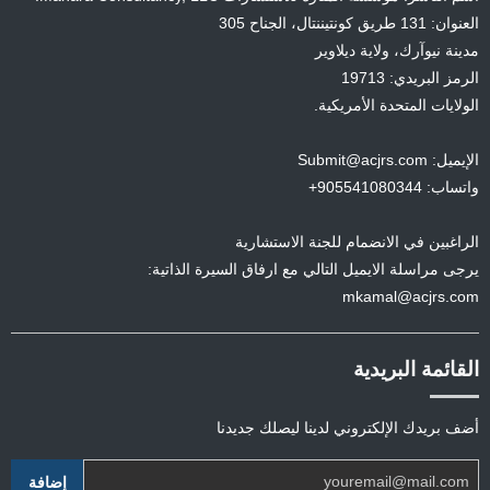
العنوان: 131 طريق كونتيننتال، الجناح 305
مدينة نيوآرك، ولاية ديلاوير
الرمز البريدي: 19713
الولايات المتحدة الأمريكية.
الإيميل: Submit@acjrs.com
واتساب: 905541080344+
الراغبين في الانضمام للجنة الاستشارية
يرجى مراسلة الايميل التالي مع ارفاق السيرة الذاتية:
mkamal@acjrs.com
القائمة البريدية
أضف بريدك الإلكتروني لدينا ليصلك جديدنا