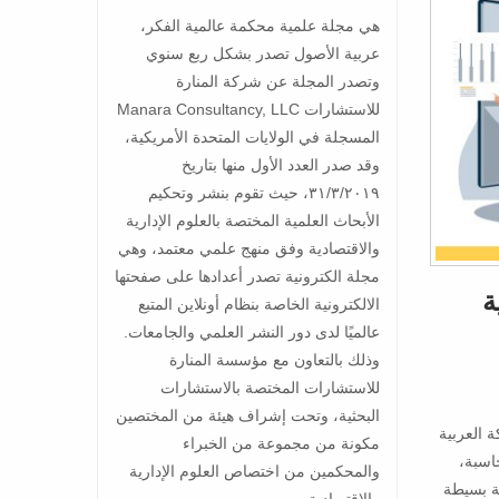
هي مجلة علمية محكمة عالمية الفكر،
عربية الأصول تصدر بشكل ربع سنوي
وتصدر المجلة عن شركة المنارة
للاستشارات Manara Consultancy, LLC
المسجلة في الولايات المتحدة الأمريكية،
وقد صدر العدد الأول منها بتاريخ
٣١/٣/٢٠١٩، حيث تقوم بنشر وتحكيم
الأبحاث العلمية المختصة بالعلوم الإدارية
والاقتصادية وفق منهج علمي معتمد، وهي
مجلة الكترونية تصدر أعدادها على صفحتها
ة
الالكترونية الخاصة بنظام أونلاين المتبع
عالميًا لدى دور النشر العلمي والجامعات.
وذلك بالتعاون مع مؤسسة المنارة
للاستشارات المختصة بالاستشارات
البحثية، وتحت إشراف هيئة من المختصين
 العربية
مكونة من مجموعة من الخبراء
اسبة،
والمحكمين من اختصاص العلوم الإدارية
ة بسيطة
والاقتصادية.