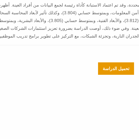
ت المحددة، وقد تم اعتماد الاستبانة كأداة رئيسة لجمع البيانات من أفراد العينة. أظهرت
وجود دلالة إحصائية لتأثير المحاسبة السحابية على تقليل مخاطر أمن المعلومات، وبمتوسط حسابي (3.804)، وكذلك تأثير لأبعاد
تقليل مخاطر أمن المعلومات: الأبعاد المادية، وبمتوسط حسابي (3.812)، والأبعاد الفنية، وبمتوسط حسابي (3.805)، 
اد العينة. وفي ضوء ذلك، أوصت الدراسة بضرورة تعزيز استثمارات الشركات الصغي
الجدران النارية، وتجزئة الشبكات، مع التركيز على تطوير برامج تدريب الموظفين
تحميل الدراسة