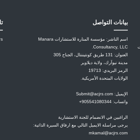
بيانات التواصل
تا
اسم الناشر: مؤسسة المنارة للاستشارات Manara
rs
ت
Consultancy, LLC.
العنوان: 131 طريق كونتيننتال، الجناح 305
مدينة نيوآرك، ولاية ديلاوير
الرمز البريدي: 19713
الولايات المتحدة الأمريكية.
الإيميل: Submit@acjrs.com
واتساب: 905541080344+
الراغبين في الانضمام للجنة الاستشارية
يرجى مراسلة الايميل التالي مع ارفاق السيرة الذاتية:
mkamal@acjrs.com