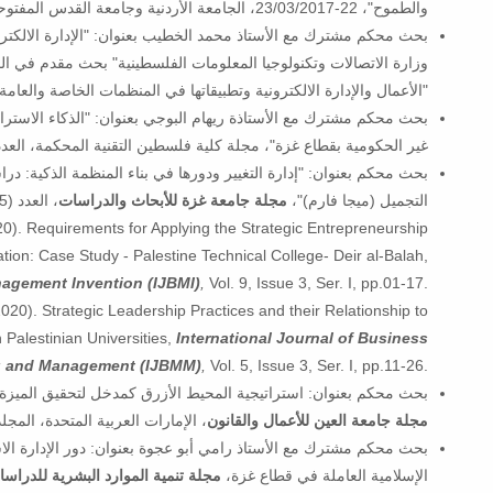
والطموح"، 22-23/03/2017، الجامعة الأردنية وجامعة القدس المفتوحة، ص44.
بحث محكم مشترك مع الأستاذ محمد الخطيب بعنوان: "الإدارة الالكترون
وزارة الاتصالات وتكنولوجيا المعلومات الفلسطينية" بحث مقدم في ا
"الأعمال والإدارة الالكترونية وتطبيقاتها في المنظمات الخاصة والعامة"، 23-25/04/2019، الجامعة الأردنية وجامعة القدس المفت
بحث محكم مشترك مع الأستاذة ريهام البوجي بعنوان: "الذكاء الاست
غير الحكومية بقطاع غزة"، مجلة كلية فلسطين التقنية المحكمة، العدد (7)، 020
بحث محكم بعنوان: "إدارة التغيير ودورها في بناء المنظمة الذكية:
التجميل (ميجا فارم)"،
مجلة جامعة غزة للأبحاث والدراسات
، العدد (5)، 2020.
20). Requirements for Applying the Strategic Entrepreneurship
tion: Case Study - Palestine Technical College- Deir al-Balah,
nagement Invention (IJBMI)
,
Vol. 9, Issue 3, Ser. I, pp.01-17.
020). Strategic Leadership Practices and their Relationship to
 Palestinian Universities,
International Journal of Business
g and Management (IJBMM)
,
Vol. 5, Issue 3, Ser. I, pp.11-26.
بحث محكم بعنوان: استراتيجية المحيط الأزرق كمدخل لتحقيق الميزة ال
مجلة جامعة العين للأعمال والقانون
، الإمارات العربية المتحدة، المجلد (4)، العدد (2)، 2020، ص86-
بحث محكم مشترك مع الأستاذ رامي أبو عجوة بعنوان: دور الإدارة الاس
الإسلامية العاملة في قطاع غزة،
مجلة تنمية الموارد البشرية للدراسا