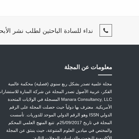
نداء للسادة الباحثين لطلب نشر الأبح
معلومات عن المجلة
مجلة علمية تصدر بشكل ربع سنوي (فصلية) محكمة عالمية
الفكر، عربية الأصول تصدر المجلة عن شركة المنارة للاستشارا
Manara Consultancy, LLC المسجلة في الولايات المتحدة
الأمريكية. معترف بها دولياً حيث حصلت المجلة على الرقم
الدولي ISSN وهو الرقم الدولي الموحد للدوريات. تأسست
المجلة في تاريخ 25/09/2017م. تتبع المنهج العلمي المحكم
والمختص في ميادين العلوم المتنوعة، حيث ينبثق عن المجلة
الأكاديمية للبحوث والدراسات المجلات التالية: