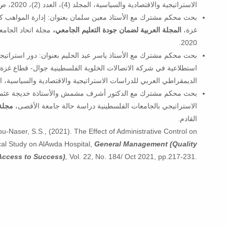
الاستراتيجية والاقتصادية والسياسية، المجلد (4)، العدد (2)، 2020، ص124-149.
بحث محكم مشترك مع الأستاذ معين سلمان بعنوان: إدارة المواهب كم
غزة،
المجلة العربية لضمان جودة التعليم الجامعي،
2020.
بحث محكم مشترك مع الأستاذ ياسر عبد الحليم بعنوان: دور استراتيج
استطلاعية في شركة الاتصالات الخلوية الفلسطينية جوال- قطاع غزة
الديمقراطي العربي للدراسات الاستراتيجية والاقتصادية والسياسية، العدد (12)، 2021، ص7
بحث محكم مشترك مع الدكتور أشرف مشمش والأستاذة خديجة عثمان بع
الاستراتيجي بالجامعات الفلسطينية دراسة حالة جامعة الأقصى،
مجلة 
القادم.
bu-Naser, S.S., (2021). The Effect of Administrative Control on
ical Study on AlAwda Hospital,
General Management (Quality
Access to Success)
,
Vol. 22, No. 184/ Oct 2021, pp.217-231.