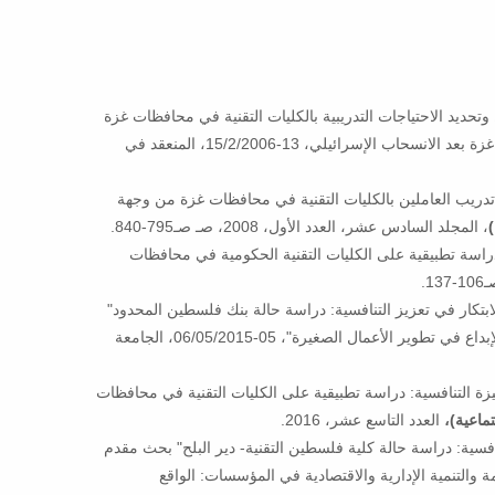
ديد الاحتياجات التدريبية بالكليات التقنية في محافظات غزة
من وجهة نظر المتدربين"، بحث مقدم في مؤتمر تنمية وتطوير قطاع غزة بعد الانسحاب الإسرائيلي، 13-15/2/2006، المنعقد في
دريب العاملين بالكليات التقنية في محافظات غزة من وجهة
، المجلد السادس عشر، العدد الأول، 2008، صـ صـ795-840.
راسة تطبيقية على الكليات التقنية الحكومية في محافظات
ابتكار في تعزيز التنافسية: دراسة حالة بنك فلسطين المحدود"
بحث محكم مقدم في مؤتمر كلية التجارة الخامس بعنوان "الريادة والإبداع في تطوير الأعمال الصغيرة"، 05-06/05/2015، الجامعة
ة التنافسية: دراسة تطبيقية على الكليات التقنية في محافظات
ماعية)،
العدد التاسع عشر، 2016.
فسية: دراسة حالة كلية فلسطين التقنية- دير البلح" بحث مقدم
والتنمية الإدارية والاقتصادية في المؤسسات: الواقع