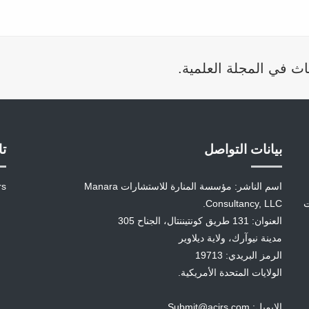
اث في المجلة العلمية.
بيانات التواصل
تا
اسم الناشر: مؤسسة المنارة للاستشارات Manara
rs
ت
Consultancy, LLC.
العنوان: 131 طريق كونتيننتال، الجناح 305
مدينة نيوآرك، ولاية ديلاوير
الرمز البريدي: 19713
الولايات المتحدة الأمريكية.
الإيميل: Submit@acjrs.com