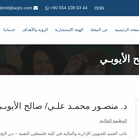
+90 554 108 03 44
Submit@acjrs.com
ISSN
فحة الرئيسية
عن المجلة
الهيئة الإستشارية
الرؤية والأهداف
خدماتنا
 الأيوبـي
د. منصـور محمـد علـي/ صالح الأيوبـ
الوظيفة الحالية:
نائب العميد للشؤون الإدارية والمالية في كلية فلسطين التقنية – دير الب