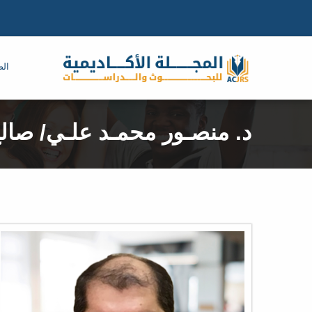
الص
د. منصـور محمـد علـي/ صالح