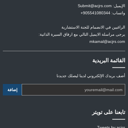
الإيميل: Submit@acjrs.com
واتساب: 905541080344+
الراغبين في الانضمام للجنة الاستشارية
يرجى مراسلة الايميل التالي مع ارفاق السيرة الذاتية:
mkamal@acjrs.com
القائمة البريدية
أضف بريدك الإلكتروني لدينا ليصلك جديدنا
تابعنا على تويتر
Tweets by acjrs