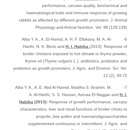
performance, carcass quality, biochemical and
haematological traits and immune response of growing
rabbits as affected by different growth promoters. J. Animal
Physiology and Animal Nutrition. Vol. 98 (128:139).
6- Attia Y. A., A. El-Hamid, A. H. F. Ellakany, M. A. Al-
Harthi, N. K. Berto and
H. I. Habiba
(2013): Response of
broiler chickens exposed to hot climate to thyme powder,
thyme oil (
Thyme vulgaris L
.), antibiotics, probiotics and
prebiotics as growth promoters
.
J. Agric. and Environ. Sci. Vol.
12 (2); 49:72.
7- Attia Y. A., A. E. Abd Al-Hamid, Madiha S. Ibrahim, M.
A. Al-Harthi, S. S. Hassan, Asmaa El-Naggar and
H. I.
Habiba
(2013):
Response of growth performance, carcass
characteristics, liver and renal functions of broiler chicks to
propolis, bee pollen and mannanoligosaccharides
supplemented continuous or intermittent. J. Agric. and