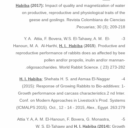
Habiba
(2017):
Impact of quality and magnetization of water
on productive, reproductive and physiological traits of the
geese and goslings. Revista Colombiana de Ciencias
Pecuarias; 30 (3); 209-218.
3- Y. A. Attia, F. Bovera, W.S. El-Tahawy, A. M. El-
Hanoun, M. A. Al-Harthi,
H. I. Habiba
(
2015
).
Productive and
reproductive performance of rabbits does as affected by bee
pollen and/or propolis, inulin and/or mannan-
oligosaccharides
. World Rabbit Science. ( 23) 273-282.
H. I. Habiba
; Shehata H. S. and Asmaa El-Naggar
4-
(2015): Response of Growing Rabbits to Bio-additives: 1-
Growth performance and carcass characteristics.2 nd Inter.
Conf. on Modern Approaches in Livestock’s Prod. Systems
(ICMALPS 2015). Oct., 12 - 14 - 2015, Alex., Egypt. 263:279
5- Attia Y. A, A. M. El-Hanoun, F. Bovera, G. Monastra,
W. S. El-Tahawy and
H. I. Habiba
(2014):
Growth