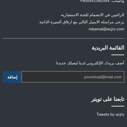
واتساب: 905541080344+
الراغبين في الانضمام للجنة الاستشارية
يرجى مراسلة الايميل التالي مع ارفاق السيرة الذاتية:
mkamal@acjrs.com
القائمة البريدية
أضف بريدك الإلكتروني لدينا ليصلك جديدنا
تابعنا على تويتر
Tweets by acjrs