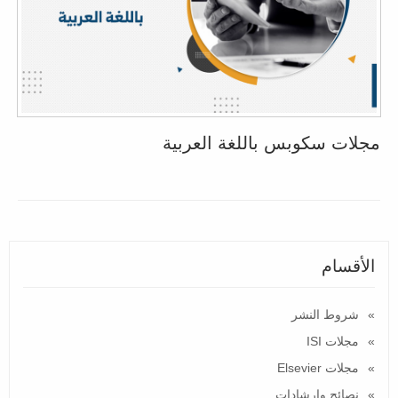
مجلات سكوبس باللغة العربية
الأقسام
شروط النشر
مجلات ISI
مجلات Elsevier
نصائح وارشادات