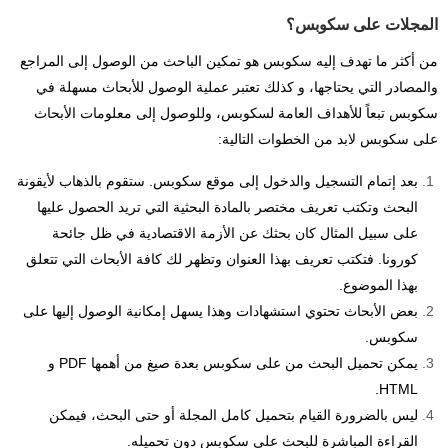
المجلات على سكوبس؟
من أكثر ما تهدف إليه سكوبس هو تمكين الباحث من الوصول إلى المراجع
والمصادر التي يحتاجها، و كذلك تعتبر عملية الوصول للأبحاث مسهلة في
سكوبس تبعاً للأهداف العامة لسكوبس، وللوصول إلى معلومات الأبحاث
على سكوبس لابد من الخطوات التالية:
بعد إتمام التسجيل والدخول إلى موقع سكوبس. ستقوم بالذهاب لأيقونة
البحث وتكتب تعريف مختصر بالمادة البحثية التي تريد الحصول عليها
على سبيل المثال كان بحثك عن الأزمة الاقتصادية في ظل جائحة
كورونا. فتكتب تعريف بهذا العنوان وتظهر لك كافة الأبحاث التي تتعلق
بهذا الموضوع.
بعض الأبحاث تحتوي استشهادات وهذا يسهل إمكانية الوصول إليها على
سكوبس.
يمكن تحميل البحث من على سكوبس بعدة صيغ من أهمها PDF و
HTML.
ليس بالضرورة القيام بتحميل كامل المجلة أو حتى البحث، فيمكن
القراءة المباشرة للبحث على سكوبس دون تحميله.