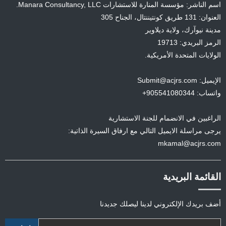
اسم الناشر: مؤسسة المنارة للاستشارات Manara Consultancy, LLC.
العنوان: 131 طريق كونتيننتال، الجناح 305
مدينة نيوآرك، ولاية ديلاوير
الرمز البريدي: 19713
الولايات المتحدة الأمريكية.
الإيميل: Submit@acjrs.com
واتساب: 905541080344+
الراغبين في الانضمام للجنة الاستشارية
يرجى مراسلة الايميل التالي مع ارفاق السيرة الذاتية:
mkamal@acjrs.com
القائمة البريدية
أضف بريدك الإلكتروني لدينا ليصلك جديدنا