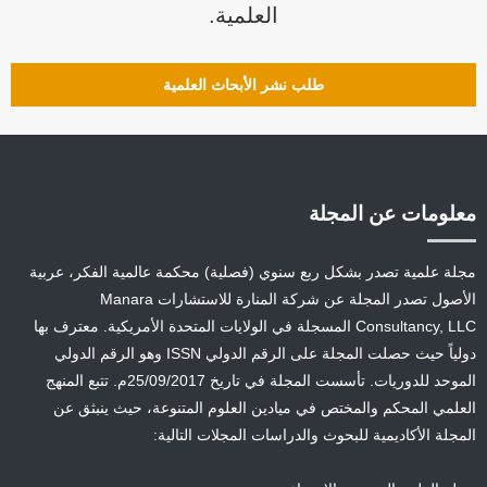
العلمية.
طلب نشر الأبحاث العلمية
معلومات عن المجلة
مجلة علمية تصدر بشكل ربع سنوي (فصلية) محكمة عالمية الفكر، عربية
الأصول تصدر المجلة عن شركة المنارة للاستشارات Manara
Consultancy, LLC المسجلة في الولايات المتحدة الأمريكية. معترف بها
دولياً حيث حصلت المجلة على الرقم الدولي ISSN وهو الرقم الدولي
الموحد للدوريات. تأسست المجلة في تاريخ 25/09/2017م. تتبع المنهج
العلمي المحكم والمختص في ميادين العلوم المتنوعة، حيث ينبثق عن
المجلة الأكاديمية للبحوث والدراسات المجلات التالية: