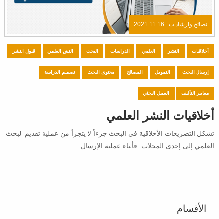
نصائح وارشادات
16 11 2021
أخلاقيات
النشر
العلمي
الدراسات
البحث
النش العلمي
قبول النشر
إرسال البحث
التمويل
المصالح
محتوى البحث
تصميم الدراسة
معايير التأليف
العمل البحثي
أخلاقيات النشر العلمي
تشكل التصريحات الأخلاقية في البحث جزءاً لا يتجزأ من عملية تقديم البحث
العلمي إلى إحدى المجلات. فأثناء عملية الإرسال..
الأقسام