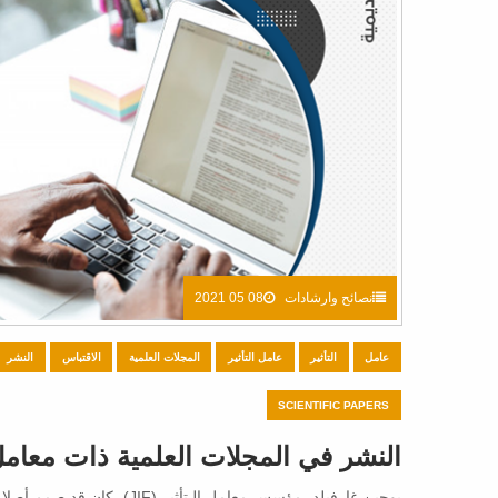
نصائح وارشادات
08 05 2021
عامل
التأثير
عامل التأثير
المجلات العلمية
الاقتباس
النشر
SCIENTIFIC PAPERS
النشر في المجلات العلمية ذات معامل 
يوجين غارفيلد، مؤسس معامل ا