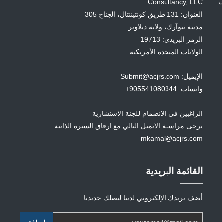
ت
Consultancy, LLC.
العنوان: 131 طريق كونتيننتال، الجناح 305
مدينة نيوآرك، ولاية ديلاوير
الرمز البريدي: 19713
الولايات المتحدة الأمريكية.
الإيميل: Submit@acjrs.com
واتساب: 905541080344+
الراغبين في الانضمام للجنة الاستشارية
يرجى مراسلة الايميل التالي مع ارفاق السيرة الذاتية:
mkamal@acjrs.com
القائمة البريدية
أضف بريدك الإلكتروني لدينا ليصلك جديدنا