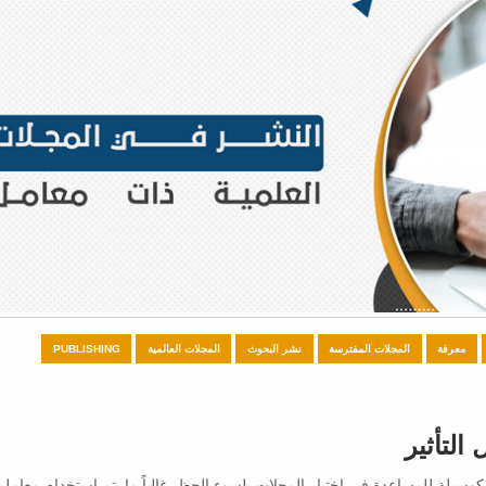
معرفة
المجلات المفترسة
نشر البحوث
المجلات العالمية
PUBLISHING
التأثير
لـتأثير (JIF)، كان قد صمم أصلا كوسيلة للمساعدة في اختيار المجلات. لسوء الحظ، غالباً ما يتم استخدام معامل