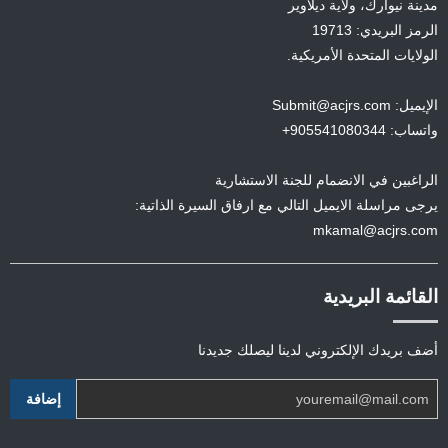
مدينة نيوآرك، ولاية ديلاوير
الرمز البريدي: 19713
الولايات المتحدة الأمريكية.
الإيميل: Submit@acjrs.com
واتساب: 905541080344+
الراغبين في الانضمام للجنة الاستشارية
يرجى مراسلة الايميل التالي مع ارفاق السيرة الذاتية:
mkamal@acjrs.com
القائمة البريدية
أضف بريدك الإلكتروني لدينا ليصلك جديدنا