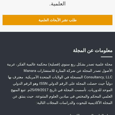
العلمية.
طلب نشر الأبحاث العلمية
معلومات عن المجلة
مجلة علمية تصدر بشكل ربع سنوي (فصلية) محكمة عالمية الفكر، عربية
الأصول تصدر المجلة عن شركة المنارة للاستشارات Manara
Consultancy, LLC المسجلة في الولايات المتحدة الأمريكية. معترف بها
دولياً حيث حصلت المجلة على الرقم الدولي ISSN وهو الرقم الدولي
الموحد للدوريات. تأسست المجلة في تاريخ 25/09/2017م. تتبع المنهج
العلمي المحكم والمختص في ميادين العلوم المتنوعة، حيث ينبثق عن
المجلة الأكاديمية للبحوث والدراسات المجلات التالية: