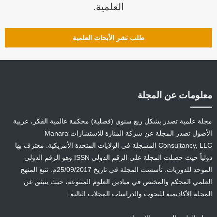
العلمية.
طلب نشر الأبحاث العلمية
معلومات عن المجلة
مجلة علمية تصدر بشكل ربع سنوي (فصلية) محكمة عالمية الفكر، عربية
الأصول تصدر المجلة عن شركة المنارة للاستشارات Manara
Consultancy, LLC المسجلة في الولايات المتحدة الأمريكية. معترف بها
دولياً حيث حصلت المجلة على الرقم الدولي ISSN وهو الرقم الدولي
الموحد للدوريات. تأسست المجلة في تاريخ 25/09/2017م. تتبع المنهج
العلمي المحكم والمختص في ميادين العلوم المتنوعة، حيث ينبثق عن
المجلة الأكاديمية للبحوث والدراسات المجلات التالية: