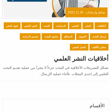
نصائح وارشادات
16 11 2021
أخلاقيات
النشر
العلمي
الدراسات
البحث
النش العلمي
قبول النشر
إرسال البحث
التمويل
المصالح
محتوى البحث
تصميم الدراسة
معايير التأليف
العمل البحثي
أخلاقيات النشر العلمي
تشكل التصريحات الأخلاقية في البحث جزءاً لا يتجزأ من عملية تقديم البحث
العلمي إلى إحدى المجلات. فأثناء عملية الإرسال..
الأقسام