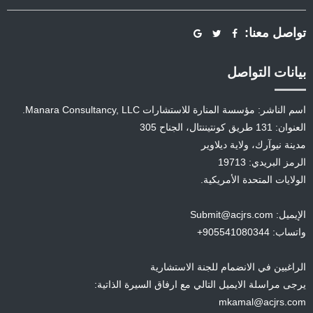
تواصل معنا:
بيانات التواصل
اسم الناشر: مؤسسة المنارة للاستشارات Manara Consultancy, LLC.
العنوان: 131 طريق كونتيننتال، الجناح 305
مدينة نيوآرك، ولاية ديلاوير
الرمز البريدي: 19713
الولايات المتحدة الأمريكية.
الإيميل: Submit@acjrs.com
واتساب: 905541080344+
الراغبين في الانضمام للجنة الاستشارية
يرجى مراسلة الايميل التالي مع ارفاق السيرة الذاتية:
mkamal@acjrs.com