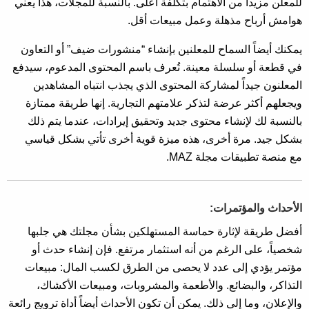
للمعلن مزيداً من الاهتمام بتكلفة أعلى. بالنسبة للمجلات، هذا يعني
هوامش أرباح مذهلة وعمل مبيعات أقل.
يمكنك أيضاً السماح للمعلنين بإنشاء “منشورات ضيف” أو التعاون
في قطعة أو سلسلة معينة. تُعرف باسم المحتوى المدعوم، سيدفع
المعلنون جيداً لمشاركة المحتوى الذي يجذب انتباه المشاهدين
ويجعلهم أكثر عرضة لتذكر علامتهم التجارية. إنها طريقة ممتازة
بالنسبة لك لإنشاء محتوى جديد وتحقيق إيرادات، عندما يتم ذلك
بشكل جيد. مرة أخرى، هذه ميزة قوية أخرى تأتي بشكل قياسي
مع منصة تطبيقات مجلة MAZ.
الأحداث والمؤتمرات:
أفضل طريقة لإثارة حماسة المستهلكين بشأن مجلتك هي جلبها
شخصياً، على الرغم من أنه استثمار مرتفع. فإن إنشاء حدث أو
مؤتمر يؤدي إلى عدد لا يحصى من الطرق لكسب المال: مبيعات
التذاكر، والبضائع. والأطعمة والمشروبات، ومبيعات الأكشاك،
والإعلان، وما إلى ذلك. يمكن أن تكون الأحداث أيضاً أداة ترويج رائعة