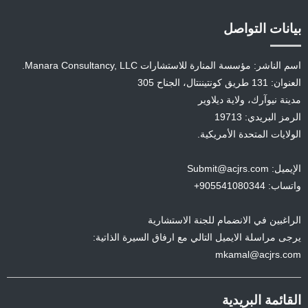
بيانات التواصل
اسم الناشر: مؤسسة المنارة للاستشارات Manara Consultancy, LLC.
العنوان: 131 طريق كونتيننتال، الجناح 305
مدينة نيوآرك، ولاية ديلاوير
الرمز البريدي: 19713
الولايات المتحدة الأمريكية.
الإيميل: Submit@acjrs.com
واتساب: 905541080344+
الراغبين في الانضمام للجنة الاستشارية
يرجى مراسلة الايميل التالي مع ارفاق السيرة الذاتية:
mkamal@acjrs.com
القائمة البريدية