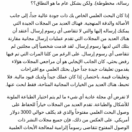
رسالة، مخطوطة). ولكن بشكل عام ما هو النطاق؟؟
إذا كان البحث العلمي الخاص بك ذات جودة عالية جداً، إلى جانب
الأصالة والدقة المنهجية. فهناك العديد من المجلات الجيدة التي
يمكنك إرساله إليها والتي لا تتقاضى أي رسوم إرسال. أعتقد أن
هناك العديد من المجلات التي تقدم عمليات إرسال مجانية مقارنة
بتلك التي لديها رسوم إرسال. لقد قدمت شخصياً إلى مجلتين لم
تتقاضى أي رسوم إرسال. على الرغم من كلتا المرات التي تم فيها
رفض بحثي، كان الجانب الإيجابي هو أن مراجعي المجلات هؤلاء
يقدمون تعليقات جيدة جداً حول بحثك العلمي مع اقتراحات
وتعليقات قيمة. باختصار، إذا كان عملك جيداً ولديك قيود مالية. فلا
تحبط، هناك العديد من الخيارات المجانية المتاحة، فقط ابحث عنها.
لا تفرض أي مجلة عادية أي شيء ما لم يتم اختيار الطباعة الملونة
للأشكال والطباعة. تقدم العديد من المجلات خياراً للحفاظ على
وصول البحث العلمي مفتوحاً والذي قد يكلف حوالي 3000 دولار
أمريكي. على العكس من ذلك، فإن جميع مجلات النشر ذات
الوصول المفتوح تتقاضى رسوماً إلزامية لمعالجة الأبحاث العلمية