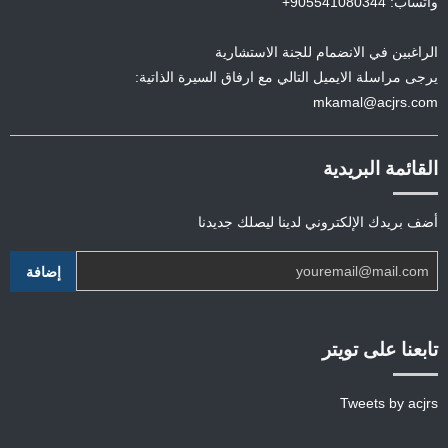
واتساب: 905541080344+
الراغبين في الانضمام للجنة الاستشارية
يرجى مراسلة الايميل التالي مع ارفاق السيرة الذاتية:
mkamal@acjrs.com
القائمة البريدية
أضف بريدك الإلكتروني لدينا ليصلك جديدنا
تابعنا على تويتر
Tweets by acjrs