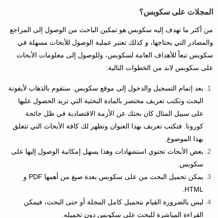
المجلات على سكوبس؟
من أكثر ما تهدف إليه سكوبس هو تمكين الباحث من الوصول إلى المراجع
والمصادر التي يحتاجها، و كذلك تعتبر عملية الوصول للأبحاث مسهلة في
سكوبس تبعاً للأهداف العامة لسكوبس، وللوصول إلى معلومات الأبحاث
على سكوبس لابد من الخطوات التالية:
بعد إتمام التسجيل والدخول إلى موقع سكوبس. ستقوم بالذهاب لأيقونة
البحث وتكتب تعريف مختصر بالمادة البحثية التي تريد الحصول عليها
على سبيل المثال كان بحثك عن الأزمة الاقتصادية في ظل جائحة
كورونا. فتكتب تعريف بهذا العنوان وتظهر لك كافة الأبحاث التي تتعلق
بهذا الموضوع.
بعض الأبحاث تحتوي استشهادات وهذا يسهل إمكانية الوصول إليها على
سكوبس.
يمكن تحميل البحث من على سكوبس بعدة صيغ من أهمها PDF و
HTML.
ليس بالضرورة القيام بتحميل كامل المجلة أو حتى البحث، فيمكن
القراءة المباشرة للبحث على سكوبس دون تحميله.