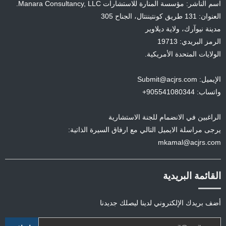
اسم الناشر: مؤسسة المنارة للاستشارات Manara Consultancy, LLC.
العنوان: 131 طريق كونتيننتال، الجناح 305
مدينة نيوآرك، ولاية ديلاوير
الرمز البريدي: 19713
الولايات المتحدة الأمريكية.
الإيميل: Submit@acjrs.com
واتساب: 905541080344+
الراغبين في الانضمام للجنة الاستشارية
يرجى مراسلة الايميل التالي مع ارفاق السيرة الذاتية:
mkamal@acjrs.com
القائمة البريدية
أضف بريدك الإلكتروني لدينا ليصلك جديدنا