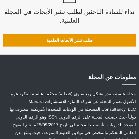
نداء للسادة الباحثين لطلب نشر الأبحاث في المجلة
العلمية.
طلب نشر الأبحاث العلمية
معلومات عن المجلة
مجلة علمية تصدر بشكل ربع سنوي (فصلية) محكمة عالمية الفكر، عربية
الأصول تصدر المجلة عن شركة المنارة للاستشارات Manara
Consultancy, LLC المسجلة في الولايات المتحدة الأمريكية. معترف بها
دولياً حيث حصلت المجلة على الرقم الدولي ISSN وهو الرقم الدولي
الموحد للدوريات. تأسست المجلة في تاريخ 25/09/2017م. تتبع المنهج
العلمي المحكم والمختص في ميادين العلوم المتنوعة، حيث ينبثق عن