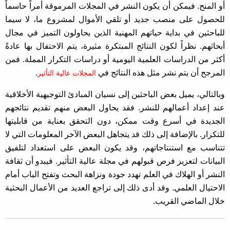
أو المنح. فيمكن أن يكون النشر في المجلات المرموقة أمراً حاسماً
للحصول على منصب جديد أو تلقي الأموال لمشروع ما، لا سيما
للباحثين في بداية حياتهم المهنية الذين يحاولون التميز في مجال
أبحاثهم. نظراً لكون النتائج المبتكرة مثيرة، يتم الاحتفال بها عادةً
أكثر من الدراسات العلمية اليومية أو دراسات التكرار المملة. فمن
المرجح أن يتم نشر مثل هذه النتائج في
.
المجلات عالية التأثير
وبالتالي، يميل بعض الباحثين إلى نسيان المبادئ التوجيهية الأخلاقية
عند إعداد أعمالهم للنشر. فقد يحاول البعض منهم تقديم نتائجهم
الجديدة في أسرع وقت ممكن، دون التحقق بعناية من قابليتها
للتكرار. بالإضافة إلى ذلك قد يتجاهل البعض الآخر المعلومات التي لا
تتناسب مع استنتاجاتهم، وقد يكون البعض على استعداد لتلفيق
البيانات لتعزيز فرص قبولهم في مجلة عالية التأثير. فيبدو أن ثقافة
النشر أو الهلاك في العلم تهدد جودة ونزاهة البحث وتفتح الباب أمام
الاحتيال العلمي. وقد أدى ذلك إلى تراجع العديد من الأعمال البحثية
خلال الماضي القريب.