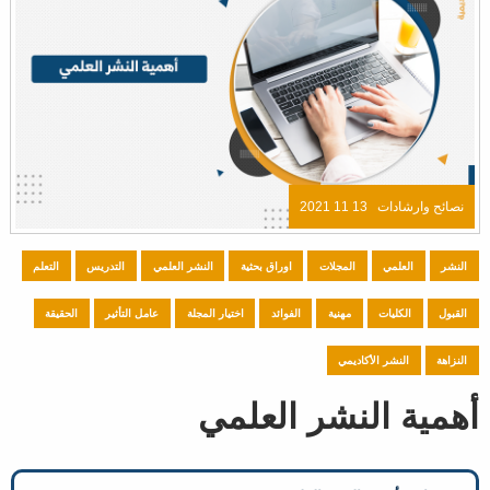
نصائح وارشادات
13 11 2021
النشر
العلمي
المجلات
اوراق بحثية
النشر العلمي
التدريس
التعلم
القبول
الكليات
مهنية
الفوائد
اختيار المجلة
عامل التأثير
الحقيقة
النزاهة
النشر الأكاديمي
أهمية النشر العلمي