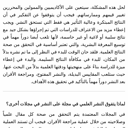
لحل هذه المشكلة، سيتعين على الأكاديميين والممولين والمحررين
تغيير قيمهم وممارساتهم. فيجب أن يتوقفوا عن التفكير في أن
النتائج المبتكرة وعالية التأثير هي فقط التي تستحق النشر. ويجب
إعطاء مزيد من الاعتراف للدراسات التي تم إجراؤها بشكل جيد مع
نتائج سلبية أو لاغية أو غير حاسمة، لأنها تلعب أيضا دوراً مهماً في
توسيع المعرفة البشرية، والتي تعتبر أساسية في التحقق من صحة
النتائج العلمية. فلقد حان الوقت للبدء في النظر إلى ما تم نشره بدلاً
من المكان، للبدء في مكافأة النتائج السليمة. والبدء في إعطاء
ميزة للدراسة بناءً على منهجيتها ودقتها العلمية بدلاً من البحث عنها.
حيث ستلعب المقاييس البديلة، والنشر المفتوح، ومراجعة الأقران
بعد النشر دوراً مهماً بالتأكيد في تحقيق هذه الأهداف.
لماذا يتفوق النشر العلمي في مجلة على النشر في مجلات أخرى؟
في المجلات المعتمدة يتم التحقق من صحة كل مقال علمياً
وصلاحيته من خلال عملية مراجعة الأقران. فيجب أن تستند العملية