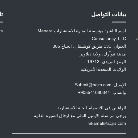
بيانات التواصل
تا
اسم الناشر: مؤسسة المنارة للاستشارات Manara
rs
ت
Consultancy, LLC.
العنوان: 131 طريق كونتيننتال، الجناح 305
مدينة نيوآرك، ولاية ديلاوير
الرمز البريدي: 19713
الولايات المتحدة الأمريكية.
الإيميل: Submit@acjrs.com
واتساب: 905541080344+
الراغبين في الانضمام للجنة الاستشارية
يرجى مراسلة الايميل التالي مع ارفاق السيرة الذاتية:
mkamal@acjrs.com