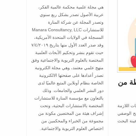
هي مجلة علمية محكمة عالمية الفكر،
عربية الأصول تصدر بشكل ربع سنوي
وتصدر المجلة عن شركة المنارة
للاستشارات Manara Consultancy, LLC
المسجلة في الولايات المتحدة الأمريكية،
وقد صدر العدد الأول منها بتاريخ ٧/٤/٢٠١٩
حيث تقوم بنشر وتحكيم الأبحاث العلمية
المختصة بالعلوم التربوية والاجتماعية وفق
منهج علمي معتمد، وهي مجلة الكترونية
تصدر أعدادها على صفحتها الالكترونية
طة من
الخاصة بنظام أونلاين المتبع عالميًا لدى
دور النشر العلمي والجامعات. وذلك
بالتعاون مع مؤسسة المنارة للاستشارات
المختصة بالاستشارات البحثية، وتحت
ت اللازمة
إشراف هيئة من المختصين مكونة من
هج الوصفي
مجموعة من الخبراء والمحكمين من
ينة البحث
اختصاص العلوم التربوية والاجتماعية.