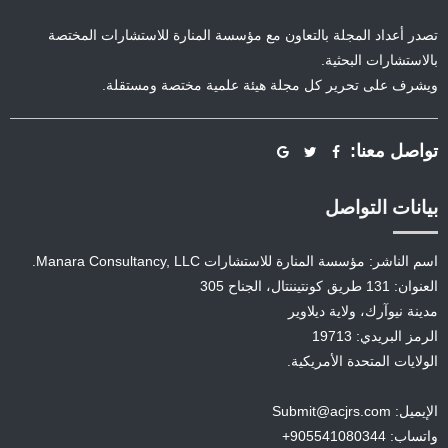
تصدر أعداد المجلة بالتعاون مع مؤسسة المنارة للاستشارات المختصة
بالاستشارات البحثية.
ويشرف على تحرير كل مجلة هيئة علمية مختصة ومستقلة.
تواصل معنا:
بيانات التواصل
اسم الناشر: مؤسسة المنارة للاستشارات Manara Consultancy, LLC.
العنوان: 131 طريق كونتيننتال، الجناح 305
مدينة نيوآرك، ولاية ديلاوير
الرمز البريدي: 19713
الولايات المتحدة الأمريكية.
الإيميل: Submit@acjrs.com
واتساب: 905541080344+