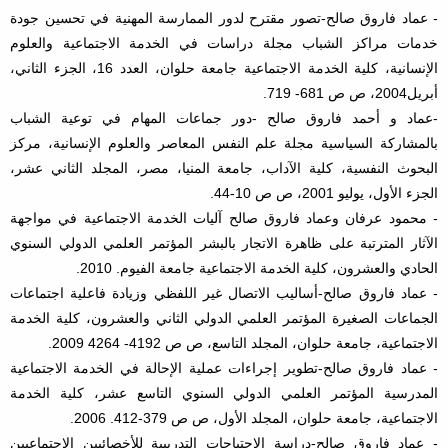
- عماد فاروق صالح-تصور مقترح لدور الممارسة المهنية في تحسين جودة
خدمات مراكز الشباب مجلة دراسات في الخدمة الاجتماعية والعلوم
الإنسانية، كلية الخدمة الاجتماعية جامعة حلوان، العدد 16، الجزء الثاني،
أبريل2004، ص ص 681- 719.
-عماد و أحمد فاروق صالح -دور جماعات المهام في توعية الشباب
بالمشاركة السياسية مجلة علم النفس المعاصر والعلوم الإنسانية، مركز
البحوث النفسية، كلية الآداب، جامعة المنيا، مصر، المجلد الثاني عشر،
الجزء الأول، يوليو 2001، ص ص 10-44.
- محمود عرفان وعماد فاروق صالح آليات الخدمة الاجتماعية في مواجهة
الآثار المترتبة على ظاهرة الاتجار بالبشر المؤتمر العلمي الدولي السنوي
الحادي والعشرون، كلية الخدمة الاجتماعية جامعة الفيوم. 2010.
- عماد فاروق صالح-أساليب الاتصال غير اللفظي وزيادة فاعلية اجتماعات
الجماعات الصغيرة المؤتمر العلمي الدولي الثاني والعشرون، كلية الخدمة
الاجتماعية، جامعة حلوان، المجلد التاسع، ص ص 4192- 4264 2009.
- عماد فاروق صالح-تطوير إجراءات عملية الإحالة في الخدمة الاجتماعية
المدرسية المؤتمر العلمي الدولي السنوي التاسع عشر، كلية الخدمة
الاجتماعية، جامعة حلوان، المجلد الأول، ص ص 379-412. 2006.
- عماد فاروق صالح-دراسة الاحتياجات التدريبية للأخصائيين الاجتماعيين