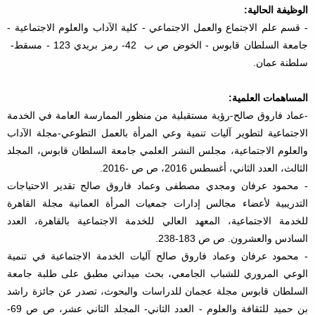
الوظيفة الحالية:
- قسم علم الاجتماع والعمل الاجتماعي - كلية الآداب والعلوم الاجتماعية -
جامعة السلطان قابوس - الخوض ص ب 42- رمز بريدي 123 - مسقط-
سلطنة عمان.
المساهمات العلمية:
-عماد فاروق صالح-رؤية مستقبلية من منظور الممارسة العامة في الخدمة
الاجتماعية لتطوير آليات تنمية وعي المرأة بالعمل التطوعي-مجلة الآداب
والعلوم الاجتماعية، مجلس النشر العلمي جامعة السلطان قابوس، المجلد
الثالث، العدد الثاني، أغسطس 2016، ص ص -2016.
- محمود عرفان ومجدي مصطفى وعماد فاروق صالح تقدير الاحتياجات
التدريبية لأعضاء مجالس إدارات جمعيات المرأة العمانية مجلة القاهرة
للخدمة الاجتماعية، المعهد العالي للخدمة الاجتماعية بالقاهرة، العدد
السادس والعشرون. ص ص 183-238.
- محمود عرفان وعماد فاروق صالح آليات الخدمة الاجتماعية في تنمية
الوعي المروري للشباب الجامعي، بحث ميداني مطبق على طلبة جامعة
السلطان قابوس مجلة عجمان للدراسات والبحوث، تصدر عن جائزة راشد
بن حميد للثقافة والعلوم - العدد الثاني- المجلد الثاني عشر، ص ص 69-